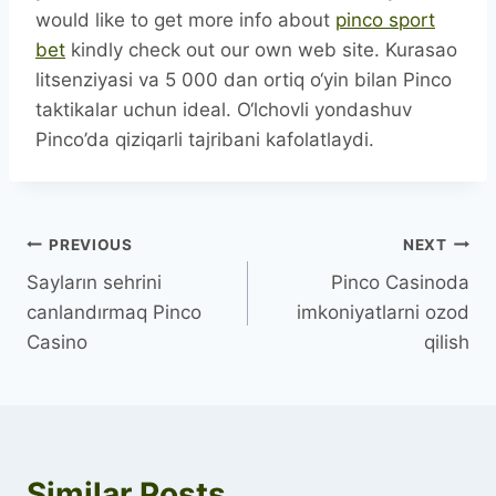
would like to get more info about
pinco sport
bet
kindly check out our own web site. Kurasao
litsenziyasi va 5 000 dan ortiq o‘yin bilan Pinco
taktikalar uchun ideal. O‘lchovli yondashuv
Pinco’da qiziqarli tajribani kafolatlaydi.
PREVIOUS
NEXT
Sayların sehrini
Pinco Casinoda
canlandırmaq Pinco
imkoniyatlarni ozod
Casino
qilish
Similar Posts